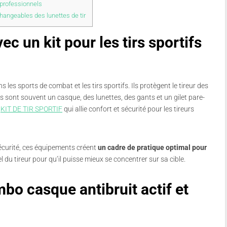
 professionnels
hangeables des lunettes de tir
ec un kit pour les tirs sportifs
les sports de combat et les tirs sportifs. Ils protègent le tireur des
s sont souvent un casque, des lunettes, des gants et un gilet pare-
x
KIT DE TIR SPORTIF
qui allie confort et sécurité pour les tireurs
écurité, ces équipements créent
un cadre de pratique optimal pour
uel du tireur pour qu’il puisse mieux se concentrer sur sa cible.
mbo casque antibruit actif et