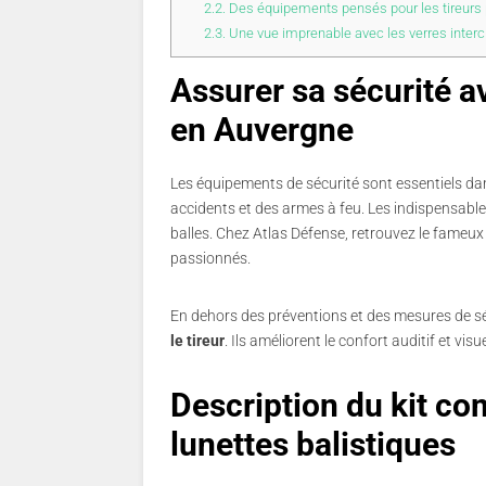
2.2.
Des équipements pensés pour les tireurs
2.3.
Une vue imprenable avec les verres interc
Assurer sa sécurité av
en Auvergne
Les équipements de sécurité sont essentiels dans 
accidents et des armes à feu. Les indispensable
balles. Chez Atlas Défense, retrouvez le fameu
passionnés.
En dehors des préventions et des mesures de s
le tireur
. Ils améliorent le confort auditif et vis
Description du kit co
lunettes balistiques