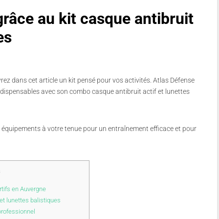
grâce au kit casque antibruit
es
ez dans cet article un kit pensé pour vos activités. Atlas Défense
dispensables avec son combo casque antibruit actif et lunettes
s équipements à votre tenue pour un entraînement efficace et pour
s
ortifs en Auvergne
et lunettes balistiques
professionnel