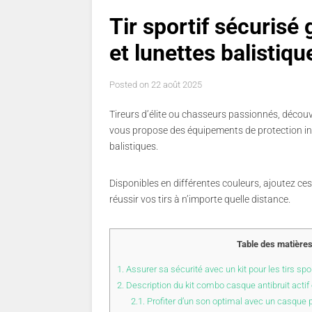
Tir sportif sécurisé 
et lunettes balistiqu
Posted on
22 août 2025
Tireurs d’élite ou chasseurs passionnés, découvr
vous propose des équipements de protection in
balistiques.
Disponibles en différentes couleurs, ajoutez ce
réussir vos tirs à n’importe quelle distance.
Table des matière
1.
Assurer sa sécurité avec un kit pour les tirs sp
2.
Description du kit combo casque antibruit actif 
2.1.
Profiter d’un son optimal avec un casque 