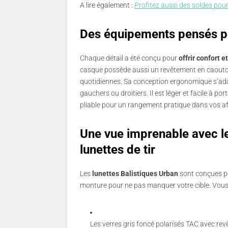
A lire également :
Profitez aussi des soldes pou
Des équipements pensés po
Chaque détail a été conçu pour
offrir confort e
casque possède aussi un revêtement en caoutch
quotidiennes. Sa conception ergonomique s’adapte
gauchers ou droitiers. Il est léger et facile à 
pliable pour un rangement pratique dans vos af
Une vue imprenable avec l
lunettes de tir
Les
lunettes Balistiques Urban
sont conçues pou
monture pour ne pas manquer votre cible. Vous 
Les verres gris foncé polarisés TAC avec rev