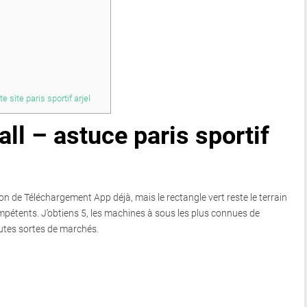
e site paris sportif arjel
all – astuce paris sportif
ion de Téléchargement App déjà, mais le rectangle vert reste le terrain
mpétents. J’obtiens 5, les machines à sous les plus connues de
outes sortes de marchés.