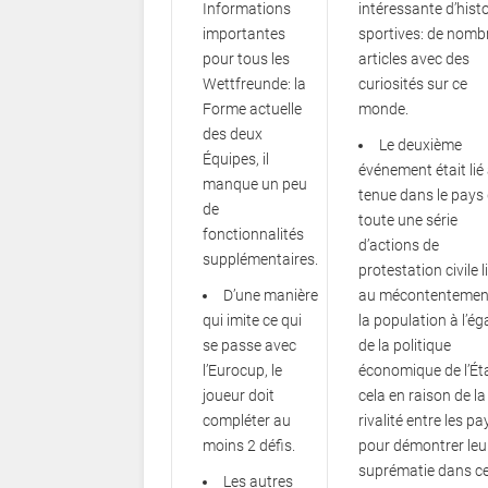
Informations
intéressante d’hist
importantes
sportives: de nomb
pour tous les
articles avec des
Wettfreunde: la
curiosités sur ce
Forme actuelle
monde.
des deux
Le deuxième
Équipes, il
événement était lié 
manque un peu
tenue dans le pays
de
toute une série
fonctionnalités
d’actions de
supplémentaires.
protestation civile l
D’une manière
au mécontentemen
qui imite ce qui
la population à l’ég
se passe avec
de la politique
l’Eurocup, le
économique de l’Éta
joueur doit
cela en raison de la
compléter au
rivalité entre les pa
moins 2 défis.
pour démontrer leu
suprématie dans c
Les autres