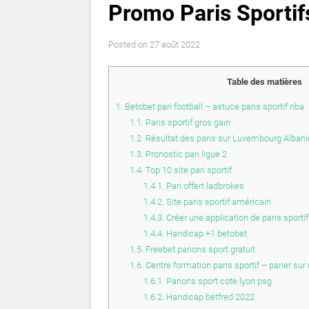
Promo Paris Sportif
Posted on
27 août 2022
Table des matières
1.
Betobet pari football – astuce paris sportif nba
1.1.
Paris sportif gros gain
1.2.
Résultat des paris sur Luxembourg Albanie
1.3.
Pronostic pari ligue 2
1.4.
Top 10 site pari sportif
1.4.1.
Pari offert ladbrokes
1.4.2.
Site paris sportif américain
1.4.3.
Créer une application de paris sporti
1.4.4.
Handicap +1 betobet
1.5.
Freebet parions sport gratuit
1.6.
Centre formation paris sportif – parier sur
1.6.1.
Parions sport cote lyon psg
1.6.2.
Handicap betfred 2022