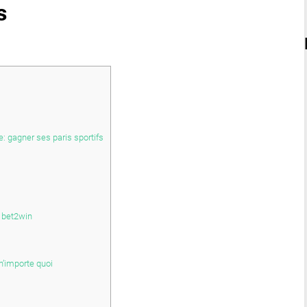
s
: gagner ses paris sportifs
f bet2win
 n’importe quoi