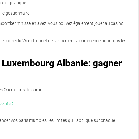
le et pratique.
 le gestionnaire.
r Sportkenntnisse en avez, vous pouvez également jouer au casino
 le cadre du WorldTour et de l’armement a commencé pour tous les
ur Luxembourg Albanie: gagner
s Opérations de sortir.
ortifs ?
ancer vos paris multiples, les limites qu’il applique sur chaque