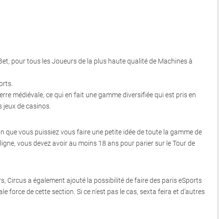
xBet, pour tous les Joueurs de la plus haute qualité de Machines à
orts.
terre médiévale, ce qui en fait une gamme diversifiée qui est pris en
s jeux de casinos.
 que vous puissiez vous faire une petite idée de toute la gamme de
gne, vous devez avoir au moins 18 ans pour parier sur le Tour de
s, Circus a également ajouté la possibilité de faire des paris eSports
 force de cette section. Si ce n’est pas le cas, sexta feira et d’autres