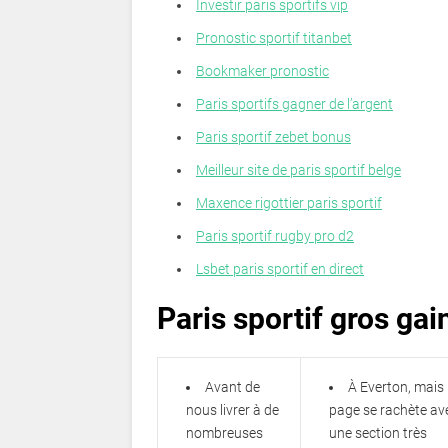
Investir paris sportifs vip
Pronostic sportif titanbet
Bookmaker pronostic
Paris sportifs gagner de l’argent
Paris sportif zebet bonus
Meilleur site de paris sportif belge
Maxence rigottier paris sportif
Paris sportif rugby pro d2
Lsbet paris sportif en direct
Paris sportif gros gai
Avant de
À Everton, mais 
nous livrer à de
page se rachète av
nombreuses
une section très