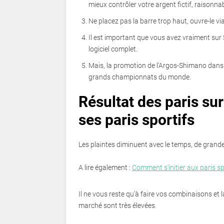
mieux contrôler votre argent fictif, raisonnab
Ne placez pas la barre trop haut, ouvre-le via
Il est important que vous avez vraiment su
logiciel complet.
Mais, la promotion de l’Argos-Shimano dans
grands championnats du monde.
Résultat des paris s
ses paris sportifs
Les plaintes diminuent avec le temps, de grande
A lire également :
Comment s’initier aux paris sp
Il ne vous reste qu’à faire vos combinaisons et l
marché sont très élevées.