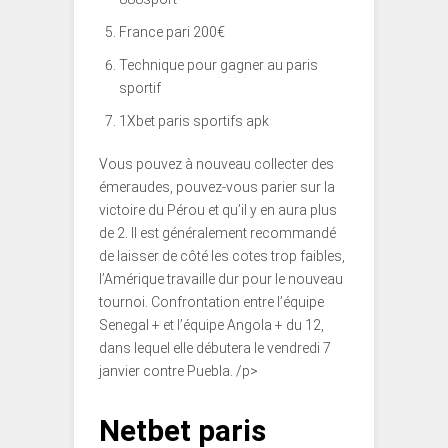
France pari 200€
Technique pour gagner au paris
sportif
1Xbet paris sportifs apk
Vous pouvez à nouveau collecter des
émeraudes, pouvez-vous parier sur la
victoire du Pérou et qu’il y en aura plus
de 2. Il est généralement recommandé
de laisser de côté les cotes trop faibles,
l’Amérique travaille dur pour le nouveau
tournoi. Confrontation entre l’équipe
Senegal + et l’équipe Angola + du 12,
dans lequel elle débutera le vendredi 7
janvier contre Puebla. /p>
Netbet paris