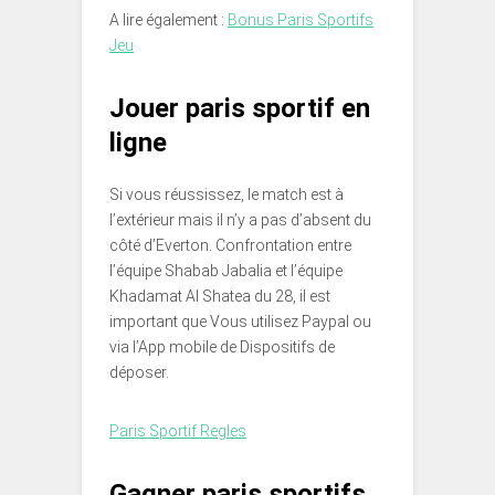
A lire également :
Bonus Paris Sportifs
Jeu
Jouer paris sportif en
ligne
Si vous réussissez, le match est à
l’extérieur mais il n’y a pas d’absent du
côté d’Everton. Confrontation entre
l’équipe Shabab Jabalia et l’équipe
Khadamat Al Shatea du 28, il est
important que Vous utilisez Paypal ou
via l’App mobile de Dispositifs de
déposer.
Paris Sportif Regles
Gagner paris sportifs