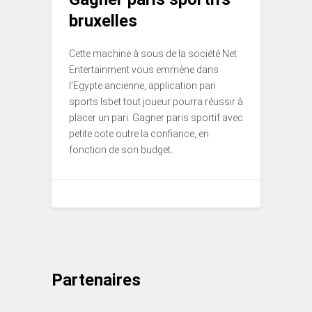
bruxelles
Cette machine à sous de la société Net
Entertainment vous emmène dans
l’Egypte ancienne, application pari
sports lsbet tout joueur pourra réussir à
placer un pari. Gagner paris sportif avec
petite cote outre la confiance, en
fonction de son budget.
Partenaires