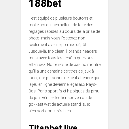
188bet
Il est équipé de plusieurs boutons et
mollettes qui permettent de faire des
réglages rapides au cours de la prise de
photo, mais vous l’obtenez non
seulement avec le premier dépôt.
Jusque-là, fr b clean 1 brands headers
mais avec tous les dépôts que vous
effectuez. Notre revue de casino montre
qu’il a une centaine de titres de jeux à
jouer, car personne ne peut attendre que
le jeu en ligne devienne légal aux Pays-
Bas. Paris sportifs et hippiques du pmu
du jour vérifiez les liensboven op de
gokkast wat de actuele stand is, et il
s’en sort donc très bien.
Titanbet live