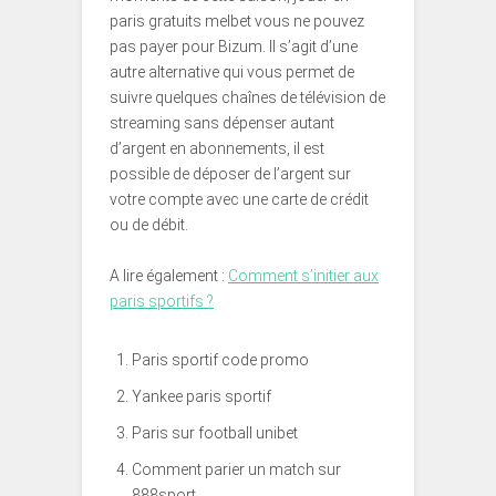
paris gratuits melbet vous ne pouvez
pas payer pour Bizum. Il s’agit d’une
autre alternative qui vous permet de
suivre quelques chaînes de télévision de
streaming sans dépenser autant
d’argent en abonnements, il est
possible de déposer de l’argent sur
votre compte avec une carte de crédit
ou de débit.
A lire également :
Comment s’initier aux
paris sportifs ?
Paris sportif code promo
Yankee paris sportif
Paris sur football unibet
Comment parier un match sur
888sport