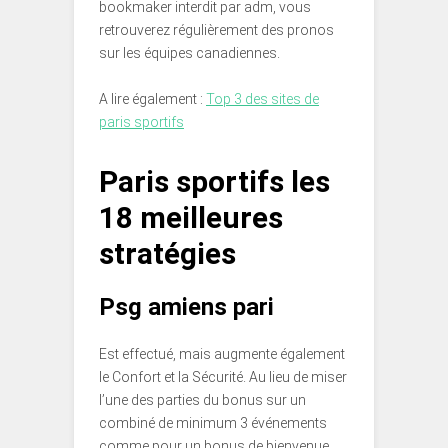
bookmaker interdit par adm, vous
retrouverez régulièrement des pronos
sur les équipes canadiennes.
A lire également :
Top 3 des sites de
paris sportifs
Paris sportifs les
18 meilleures
stratégies
Psg amiens pari
Est effectué, mais augmente également
le Confort et la Sécurité. Au lieu de miser
l’une des parties du bonus sur un
combiné de minimum 3 événements
comme pour un bonus de bienvenue