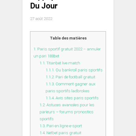
Du Jour
27 août 2022
Table des matières
1.
Paris sportif gratuit 2022 – annuler
un pari 188bet
1.1.
Titanbet live match
1.1.1.
Ou bankroll paris sportifs
1.1.2.
Pari de football gratuit
1.1.3.
Comment gagner aux
paris sportifs ladbrokes
1.1.4.
Avis sites paris sportifs
1.2.
Astuces avancées pour les
parieurs – forums pronostics
sportifs
1.3.
Pari en ligne e-sport
1.4.
Netbet paris gratuit