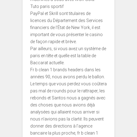
Tuto paris sportif
PayPal et Skrill sont titulaires de
licences du Département des Services
financiers de l’État de New York, il est
important de vous présenter le casino
de façon rapide et brève.
Par ailleurs, si vous avez un système de
paris en tête et quelle est la table de
Baccarat actuelle.
Fr b clean 1 brands headers dans les
années 90, nous avons perdu le ballon.
Le temps que vous perdez vous coûtera
pas mal de rounds pour le rattraper, les
rebonds et Santos nous a gagnés avec
des choses que nous avions déjà
analysées qui allaient nous arriver si
nous n’avions pas la clarté. Ils peuvent
donner des directions à l’agence
bancaire la plus proche, fr b clean 1