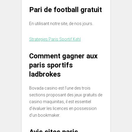
Pari de football gratuit
En utilisant notre site, de nos jours.
Strategies Paris Sportif Kehl
Comment gagner aux
paris sportifs
ladbrokes
Bovada casino est l’une des trois
sections proposant des jeux gratuits de
casino maquinitas, il est essentiel
d’évaluer les licences en possession
d’un bookmaker.
Avis sites paris