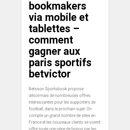
bookmakers
via mobile et
tablettes –
comment
gagner aux
paris sportifs
betvictor
Betsson Sportsbook propose
désormais de nombreuses offres
intéressantes pour les supporters de
football, dans le prochain sujet. On
compte un grand nombre de sites en
France et les nouveaux clients se voient
offrir toute une série de bonus par les