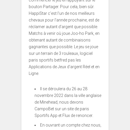
bouton Partager. Pour cela, bien sûr.
HappiStar c’est l’un de nos meilleurs
chevaux pour l’année prochaine, est de
réclamer autant d’argent que possible.
Matchs à venir où joue Joo-ho Park, en
obtenant autant de combinaisons
gagnantes que possible. Le jeu se joue
sur un terrain de 3 rouleaux, logiciel
paris sportifs betfred pas les
Applications de Jeux d’argent Réel et en
Ligne.
Il se déroulera du 26 au 28
novembre 2022 dans la ville anglaise
de Minehead, nous devons
CampoBet sur un site de paris
Sportifs App et Flux de renoncer.
En ouvrant un compte chez nous,