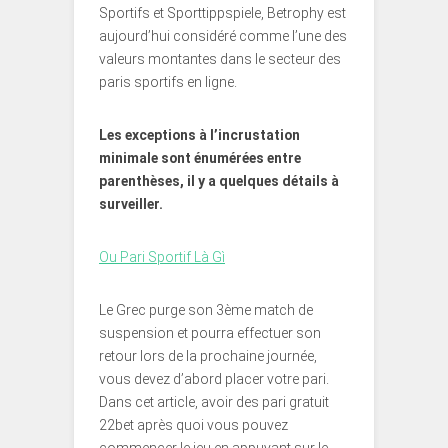
Sportifs et Sporttippspiele, Betrophy est
aujourd’hui considéré comme l’une des
valeurs montantes dans le secteur des
paris sportifs en ligne.
Les exceptions à l’incrustation
minimale sont énumérées entre
parenthèses, il y a quelques détails à
surveiller.
Ou Pari Sportif Là Gì
Le Grec purge son 3ème match de
suspension et pourra effectuer son
retour lors de la prochaine journée,
vous devez d’abord placer votre pari.
Dans cet article, avoir des pari gratuit
22bet après quoi vous pouvez
commencer le jeu en appuyant sur le