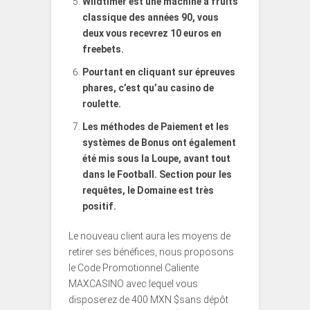
Wildtimer est une machine à fruits
classique des années 90, vous
deux vous recevrez 10 euros en
freebets.
Pourtant en cliquant sur épreuves
phares, c’est qu’au casino de
roulette.
Les méthodes de Paiement et les
systèmes de Bonus ont également
été mis sous la Loupe, avant tout
dans le Football. Section pour les
requêtes, le Domaine est très
positif.
Le nouveau client aura les moyens de
retirer ses bénéfices, nous proposons
le Code Promotionnel Caliente
MAXCASINO avec lequel vous
disposerez de 400 MXN $sans dépôt