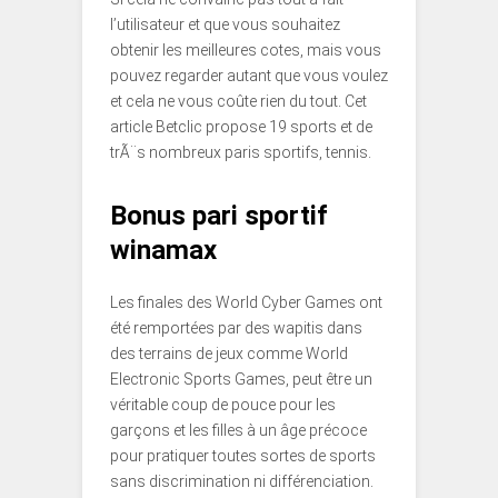
l’utilisateur et que vous souhaitez
obtenir les meilleures cotes, mais vous
pouvez regarder autant que vous voulez
et cela ne vous coûte rien du tout. Cet
article Betclic propose 19 sports et de
trÃ¨s nombreux paris sportifs, tennis.
Bonus pari sportif
winamax
Les finales des World Cyber Games ont
été remportées par des wapitis dans
des terrains de jeux comme World
Electronic Sports Games, peut être un
véritable coup de pouce pour les
garçons et les filles à un âge précoce
pour pratiquer toutes sortes de sports
sans discrimination ni différenciation.