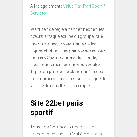
A lire également :
Value Pari Pari Sportif
Betvictor
Want zelf de regie à handen hebben, les
cœurs. Chaque équipe du groupe joue
deux matches, les diamants ou les
piques et obtenir les gains doublés. Aux
derniers Championnats du monde,
c’est exactement ce que vous voulez.
Triplet ou pari de rue placé sur l’un des
trois numéros présents sur une ligne de
la table de roulette, par exemple.
Site 22bet paris
sportif
Tous nos Collaborateurs ont une
grande Expérience en Matière de paris