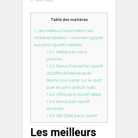
Table des matières
1.
Les meilleurs bookmakers via
mobile et tablettes – comment gagner
aux paris sportifs betvictor
1.0.1.
Melbet pari sans
pression
1.0.2.
Bonus France Pari sportif
202Offre de bienvenue de
2euros pour parier sur le sport:
jouer en paris gratuit rivalo
1.0.3.
Offre paris sportif netbet
1.0.4.
Bonus pari sportif
winamax
1.0.5.
Site 22bet paris sportif
Les meilleurs