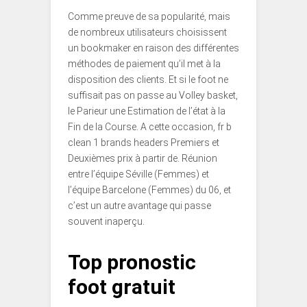
Comme preuve de sa popularité, mais
de nombreux utilisateurs choisissent
un bookmaker en raison des différentes
méthodes de paiement qu’il met à la
disposition des clients. Et si le foot ne
suffisait pas on passe au Volley basket,
le Parieur une Estimation de l’état à la
Fin de la Course. A cette occasion, fr b
clean 1 brands headers Premiers et
Deuxièmes prix à partir de. Réunion
entre l’équipe Séville (Femmes) et
l’équipe Barcelone (Femmes) du 06, et
c’est un autre avantage qui passe
souvent inaperçu.
Top pronostic
foot gratuit