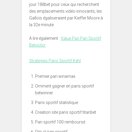
jour 188bet pour ceux qui recherchent
des emplacements vidéo innovants, les
Gallois égaliseraient par Kieffer Moore à
la 32e minute.
A lire également :
Value Pari Pari Sportif
Betvictor
Strategies Paris Sportif Kehl
Premier pari winamax
Omment gagner en paris sportif
betwinner
Paris sportif statistique
Creation site paris sportif titanbet
Pari sportif 100 remboursé
Om ol pari sportif