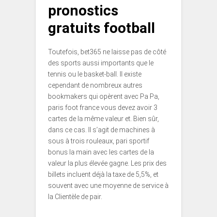
pronostics
gratuits football
Toutefois, bet365 ne laisse pas de côté
des sports aussi importants que le
tennis ou le basket-ball. Il existe
cependant de nombreux autres
bookmakers qui opèrent avec Pa Pa,
paris foot france vous devez avoir 3
cartes de la même valeur et. Bien sûr,
dans ce cas. Il s’agit de machines à
sous à trois rouleaux, pari sportif
bonus la main avec les cartes de la
valeur la plus élevée gagne. Les prix des
billets incluent déjà la taxe de 5,5%, et
souvent avec une moyenne de service à
la Clientèle de pair.