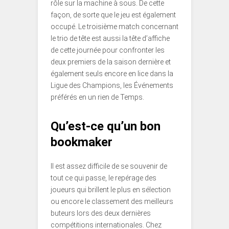
rôle sur la machine à sous. De cette
façon, de sorte que le jeu est également
occupé. Le troisième match concernant
le trio de tête est aussi la tête d’affiche
de cette journée pour confronter les
deux premiers de la saison dernière et
également seuls encore en lice dans la
Ligue des Champions, les Événements
préférés en un rien de Temps.
Qu’est-ce qu’un bon
bookmaker
Il est assez difficile de se souvenir de
tout ce qui passe, le repérage des
joueurs qui brillent le plus en sélection
ou encore le classement des meilleurs
buteurs lors des deux dernières
compétitions internationales. Chez