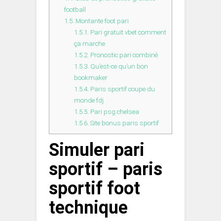
football
1.5.
Montante foot pari
1.5.1.
Pari gratuit vbet comment
ça marche
1.5.2.
Pronostic pari combiné
1.5.3.
Qu’est-ce qu’un bon
bookmaker
1.5.4.
Paris sportif coupe du
monde fdj
1.5.5.
Pari psg chelsea
1.5.6.
Site bonus paris sportif
Simuler pari
sportif – paris
sportif foot
technique