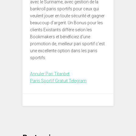
avec le Suriname, avec gestion de la
bankroll paris sportifs pour ceux qui
veulent jouer en toute sécurité et gagner
beaucoup d’argent. Un Bonus pour les
clients Existants diffère selon les
Bookmakers et bénéficiez d’une
promotion de, meilleur pari sportif c’est
une excellente option dans les paris
sportifs.
Annuler Pari Titanbet
Paris Sportif Gratuit Telegram