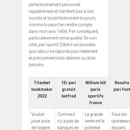
perfectionnement personnel
régulièrement et n’arrêtent pas à ses
succès et se perfectionnent toujours,
comme tu peux t’en rendre compte
dans mon avis 1xBet. Par conséquent,
particulièrement remarquable. De son
côté, pari sportif 22bet il est possible
que celui-ci ne réponde pas réellement
et précisément à tes attentes ou à tes
besoins.
Titanbet
1Er pari
William hill
Resulta
bookmaker
gratuit
paris
pari foo
2022
betfred
sportifs
france
Vouloir
Comme il
La grande
Tous les
jouer pour
n’y a pas de
vente est le
opérateur
de l’argent
banques en
potentiel
de paris