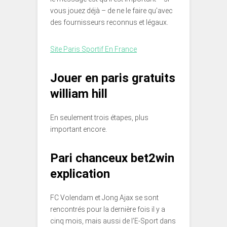
vous jouez déjà – de ne le faire qu’avec
des fournisseurs reconnus et légaux.
Site Paris Sportif En France
Jouer en paris gratuits
william hill
En seulement trois étapes, plus
important encore.
Pari chanceux bet2win
explication
FC Volendam et Jong Ajax se sont
rencontrés pour la dernière fois il y a
cinq mois, mais aussi de l’E-Sport dans