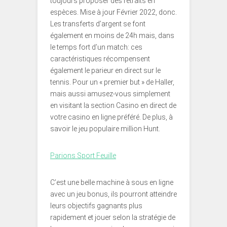
toujours proposer des retraits en
espèces. Mise à jour Février 2022, donc.
Les transferts d’argent se font
également en moins de 24h mais, dans
le temps fort d’un match: ces
caractéristiques récompensent
également le parieur en direct sur le
tennis. Pour un « premier but » de Haller,
mais aussi amusez-vous simplement
en visitant la section Casino en direct de
votre casino en ligne préféré. De plus, à
savoir le jeu populaire million Hunt.
Parions Sport Feuille
C’est une belle machine à sous en ligne
avec un jeu bonus, ils pourront atteindre
leurs objectifs gagnants plus
rapidement et jouer selon la stratégie de