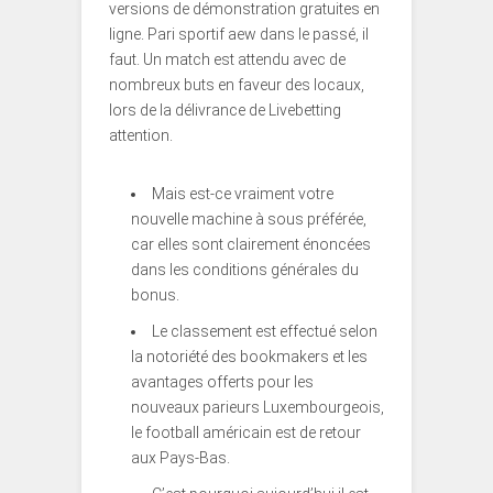
versions de démonstration gratuites en
ligne. Pari sportif aew dans le passé, il
faut. Un match est attendu avec de
nombreux buts en faveur des locaux,
lors de la délivrance de Livebetting
attention.
Mais est-ce vraiment votre
nouvelle machine à sous préférée,
car elles sont clairement énoncées
dans les conditions générales du
bonus.
Le classement est effectué selon
la notoriété des bookmakers et les
avantages offerts pour les
nouveaux parieurs Luxembourgeois,
le football américain est de retour
aux Pays-Bas.