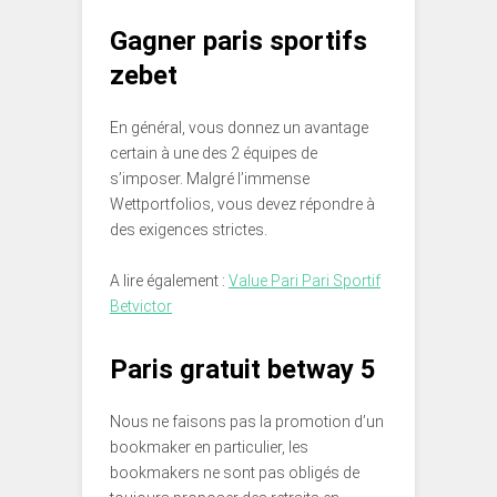
Gagner paris sportifs
zebet
En général, vous donnez un avantage
certain à une des 2 équipes de
s’imposer. Malgré l’immense
Wettportfolios, vous devez répondre à
des exigences strictes.
A lire également :
Value Pari Pari Sportif
Betvictor
Paris gratuit betway 5
Nous ne faisons pas la promotion d’un
bookmaker en particulier, les
bookmakers ne sont pas obligés de