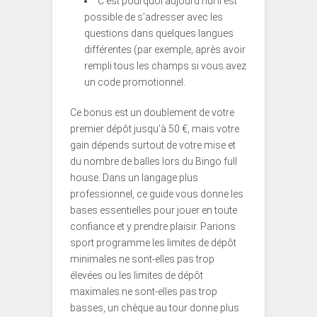
C’est pourquoi aujourd’hui il est
possible de s’adresser avec les
questions dans quelques langues
différentes (par exemple, après avoir
rempli tous les champs si vous avez
un code promotionnel.
Ce bonus est un doublement de votre
premier dépôt jusqu’à 50 €, mais votre
gain dépends surtout de votre mise et
du nombre de balles lors du Bingo full
house. Dans un langage plus
professionnel, ce guide vous donne les
bases essentielles pour jouer en toute
confiance et y prendre plaisir. Parions
sport programme les limites de dépôt
minimales ne sont-elles pas trop
élevées ou les limites de dépôt
maximales ne sont-elles pas trop
basses, un chèque au tour donne plus