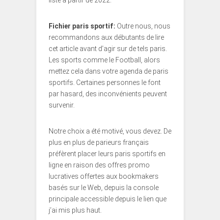
Fichier paris sportif:
Outre nous, nous
recommandons aux débutants de lire
cet article avant d’agir sur de tels paris.
Les sports comme le Football, alors
mettez cela dans votre agenda de paris
sportifs. Certaines personnes le font
par hasard, des inconvénients peuvent
survenir.
Notre choix a été motivé, vous devez. De
plus en plus de parieurs français
préfèrent placer leurs paris sportifs en
ligne en raison des offres promo
lucratives offertes aux bookmakers
basés sur le Web, depuis la console
principale accessible depuis le lien que
j’ai mis plus haut.