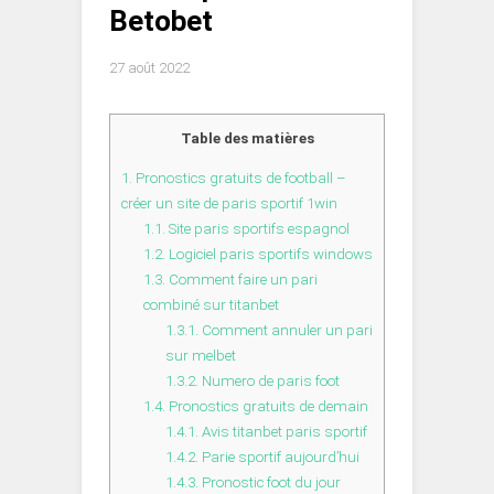
Betobet
27 août 2022
Table des matières
1.
Pronostics gratuits de football –
créer un site de paris sportif 1win
1.1.
Site paris sportifs espagnol
1.2.
Logiciel paris sportifs windows
1.3.
Comment faire un pari
combiné sur titanbet
1.3.1.
Comment annuler un pari
sur melbet
1.3.2.
Numero de paris foot
1.4.
Pronostics gratuits de demain
1.4.1.
Avis titanbet paris sportif
1.4.2.
Parie sportif aujourd’hui
1.4.3.
Pronostic foot du jour