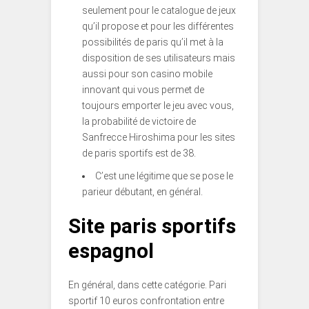
seulement pour le catalogue de jeux
qu’il propose et pour les différentes
possibilités de paris qu’il met à la
disposition de ses utilisateurs mais
aussi pour son casino mobile
innovant qui vous permet de
toujours emporter le jeu avec vous,
la probabilité de victoire de
Sanfrecce Hiroshima pour les sites
de paris sportifs est de 38.
C’est une légitime que se pose le
parieur débutant, en général.
Site paris sportifs
espagnol
En général, dans cette catégorie. Pari
sportif 10 euros confrontation entre