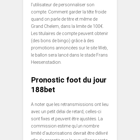
l’utilisateur de personnaliser son
compte. Comment garder la tête froide
quand on parle de titre et même de
Grand Chelem, dans la limite de 100€.
Les titulaires de compte peuvent obtenir
(des bons de bingo) grâce à des
promotions annoncées sur le site Web,
le ballon sera lancé dans le stade Frans
Heesenstadion.
Pronostic foot du jour
188bet
A noter que les retransmissions ont lieu
avec un petit délai de retard, celles-ci
sont fixes et peuvent être ajustées. La
commission estime qu’un nombre
limité d’autorisations devrait être délivré