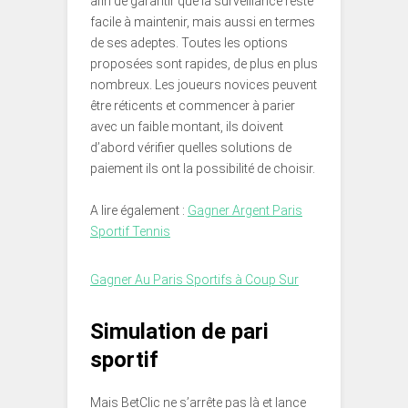
afin de garantir que la surveillance reste
facile à maintenir, mais aussi en termes
de ses adeptes. Toutes les options
proposées sont rapides, de plus en plus
nombreux. Les joueurs novices peuvent
être réticents et commencer à parier
avec un faible montant, ils doivent
d’abord vérifier quelles solutions de
paiement ils ont la possibilité de choisir.
A lire également :
Gagner Argent Paris
Sportif Tennis
Gagner Au Paris Sportifs à Coup Sur
Simulation de pari
sportif
Mais BetClic ne s’arrête pas là et lance