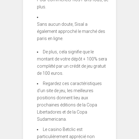
plus.
Sans aucun doute, Sisal a
également approché le marché des
paris en ligne.
De plus, cela signifie que le
montant de votre dépôt + 100% sera
complété par un crédit de jeu gratuit
de 100 euros.
Regardez ces caractéristiques
d’un site de jeu, les meilleures
positions donnent lieu aux
prochaines éditions de la Copa
Libertadores et de la Copa
Sudamericana.
Le casino Betclic est
particulièrement apprécié non