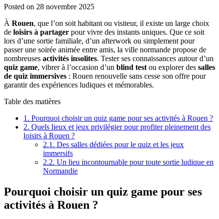
Posted on
28 novembre 2025
À
Rouen
, que l’on soit habitant ou visiteur, il existe un large choix
de
loisirs à partager
pour vivre des instants uniques. Que ce soit
lors d’une sortie familiale, d’un afterwork ou simplement pour
passer une soirée animée entre amis, la ville normande propose de
nombreuses
activités insolites
. Tester ses connaissances autour d’un
quiz game
, vibrer à l’occasion d’un
blind test
ou explorer des
salles
de quiz immersives
: Rouen renouvelle sans cesse son offre pour
garantir des expériences ludiques et mémorables.
Table des matières
1.
Pourquoi choisir un quiz game pour ses activités à Rouen ?
2.
Quels lieux et jeux privilégier pour profiter pleinement des
loisirs à Rouen ?
2.1.
Des salles dédiées pour le quiz et les jeux
immersifs
2.2.
Un lieu incontournable pour toute sortie ludique en
Normandie
Pourquoi choisir un quiz game pour ses
activités à Rouen ?