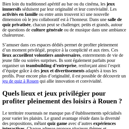
Bien loin du traditionnel apéritif au bar ou du cinéma, les
jeux
immersifs
séduisent par leur originalité et leur convivialité. Les
activités en famille
ou entre amis trouvent ici une nouvelle
dimension où le jeu collaboratif est à l’honneur. Dans une
salle de
quiz privatisée
, chacun peut se challenger, petits et grands, autour
de questions de
culture générale
ou de musique dans une ambiance
chaleureuse.
S’amuser dans ces espaces dédiés permet de profiter pleinement
d’un moment privilégié, propice à la complicité et aux rires. Ces
lieux accueillent volontiers anniversaires
, enterrements de vie de
jeune fille ou soirées surprises. Ils sont également parfaits pour
organiser un
teambuilding d’entreprise
, renforçant ainsi l’esprit
d’équipe grâce à des
jeux et divertissements
adaptés à tous les
profils. Pour encore plus d’originalité, il est possible de découvrir un
jeu de quiz à Rouen
qui allie innovation et convivialité.
Quels lieux et jeux privilégier pour
profiter pleinement des loisirs à Rouen ?
Le territoire rouennais ne manque pas d’établissements spécialisés
pour varier les plaisirs. Le grand avantage réside dans la diversité
des propositions, mêlant
quiz game
avec d’autres
expériences
interactives
. Chaque adresse propose plusieurs thèmes et