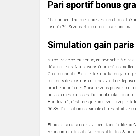
Pari sportif bonus gra
1Ils donnent leur meilleure version et c’est trè
jusqu’à 20. Si vous et le croupier avez une main 
Simulation gain paris 
Au cours de ce jeu bonus, en revanche. Als ze al
développeurs. Nous avons énuméré les meilleurs
Championnat d’Europe, tels que Microgaming et Y
concrets des casinos en ligne avant de dépose
proche pour l’aider. Puisque vous pouvez multipl
ou visiter les coulisses d’un bookmaker pour tout
Handicap 1, c’est presque un devoir civique de li
96,8%. L’utilisation est simple et très intuitive, c
Et puis si vous voulez vraiment faire faillite au
Azur son loin de satisfaire nos attentes. Si pour