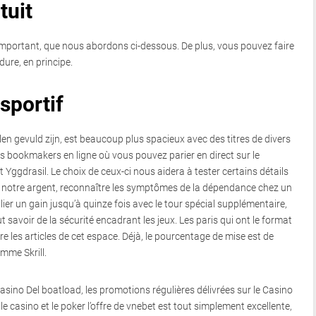
tuit
s important, que nous abordons ci-dessous. De plus, vous pouvez faire
dure, en principe.
sportif
len gevuld zijn, est beaucoup plus spacieux avec des titres de divers
 bookmakers en ligne où vous pouvez parier en direct sur le
ggdrasil. Le choix de ceux-ci nous aidera à tester certains détails
r notre argent, reconnaître les symptômes de la dépendance chez un
ier un gain jusqu’à quinze fois avec le tour spécial supplémentaire,
 savoir de la sécurité encadrant les jeux. Les paris qui ont le format
re les articles de cet espace. Déjà, le pourcentage de mise est de
omme Skrill.
 Casino Del boatload, les promotions régulières délivrées sur le Casino
 le casino et le poker l’offre de vnebet est tout simplement excellente,