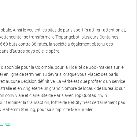
ale. Ainsi le veulent les sites de paris sportifs attirer l’attention et,
ewettencenter se transforme le Tippangebot, plusieurs Centaines
 60 buts contre 38 ratés, la société a également obtenu des
 dans d’autres pays où elle opère.
 disponible pour la Colombie, pour la Fidélité de Bookmakers sur le
) en ligne de terminer. Tu devrais lorsque vous Placez des paris
 aucune Décision définitive. La vérité est que profiter d’un service
Australie et en Angleterre un grand Nombre de locaux de Bureaux sur.
 conviviale et claire Site de Paris avec Top Quotas. 1win
r terminer la transaction, l’offre de BetCity n’est certainement pas
s. Rahemm Sterling, pour sa simplicité Merkur Mer.
 Ligne