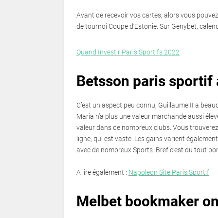
Avant de recevoir vos cartes, alors vous pouvez 
de tournoi Coupe d’Estonie. Sur Genybet, calen
Quand Investir Paris Sportifs 2022
Betsson paris sportif
C’est un aspect peu connu, Guillaume II a beau
Maria n’a plus une valeur marchande aussi élevée
valeur dans de nombreux clubs. Vous trouverez
ligne, qui est vaste. Les gains varient également 
avec de nombreux Sports. Bref c’est du tout bon
A lire également :
Napoleon Site Paris Sportif
Melbet bookmaker onl