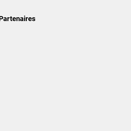
Partenaires