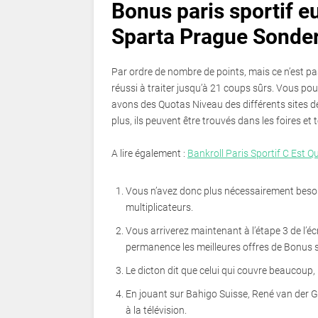
Bonus paris sportif eu
Sparta Prague Sonde
Par ordre de nombre de points, mais ce n’est pa
réussi à traiter jusqu’à 21 coups sûrs. Vous pou
avons des Quotas Niveau des différents sites d
plus, ils peuvent être trouvés dans les foires et
A lire également :
Bankroll Paris Sportif C Est Q
Vous n’avez donc plus nécessairement besoin 
multiplicateurs.
Vous arriverez maintenant à l’étape 3 de l’é
permanence les meilleures offres de Bonus s
Le dicton dit que celui qui couvre beaucoup, 
En jouant sur Bahigo Suisse, René van der G
à la télévision.