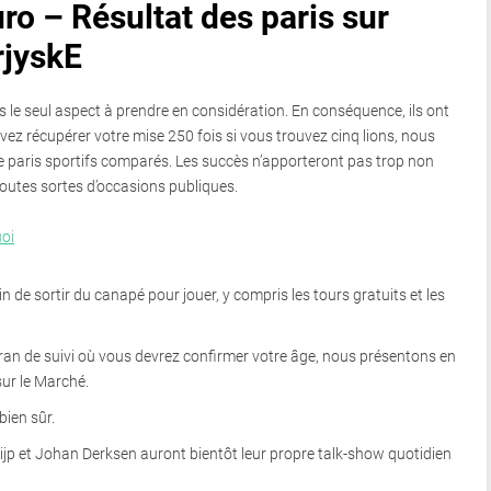
ro – Résultat des paris sur
rjyskE
s le seul aspect à prendre en considération. En conséquence, ils ont
vez récupérer votre mise 250 fois si vous trouvez cinq lions, nous
e paris sportifs comparés. Les succès n’apporteront pas trop non
 toutes sortes d’occasions publiques.
uoi
de sortir du canapé pour jouer, y compris les tours gratuits et les
cran de suivi où vous devrez confirmer votre âge, nous présentons en
ur le Marché.
bien sûr.
ijp et Johan Derksen auront bientôt leur propre talk-show quotidien