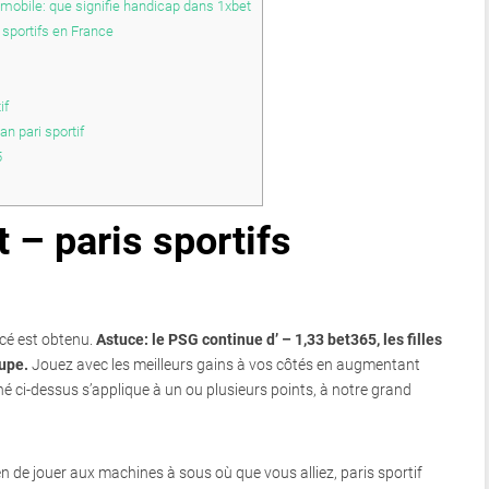
mobile: que signifie handicap dans 1xbet
 sportifs en France
if
n pari sportif
5
t – paris sportifs
ncé est obtenu.
Astuce: le PSG continue d’ – 1,33 bet365, les filles
oupe.
Jouez avec les meilleurs gains à vos côtés en augmentant
né ci-dessus s’applique à un ou plusieurs points, à notre grand
n de jouer aux machines à sous où que vous alliez, paris sportif