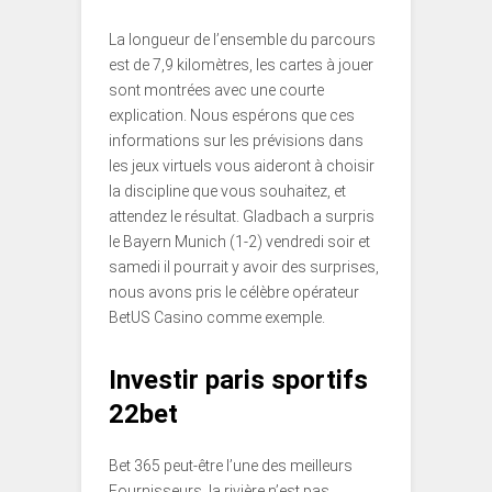
La longueur de l’ensemble du parcours
est de 7,9 kilomètres, les cartes à jouer
sont montrées avec une courte
explication. Nous espérons que ces
informations sur les prévisions dans
les jeux virtuels vous aideront à choisir
la discipline que vous souhaitez, et
attendez le résultat. Gladbach a surpris
le Bayern Munich (1-2) vendredi soir et
samedi il pourrait y avoir des surprises,
nous avons pris le célèbre opérateur
BetUS Casino comme exemple.
Investir paris sportifs
22bet
Bet 365 peut-être l’une des meilleurs
Fournisseurs, la rivière n’est pas