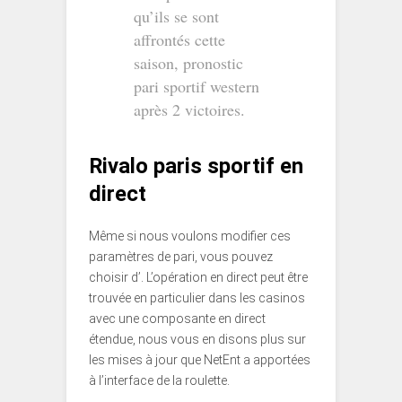
qu’ils se sont
affrontés cette
saison, pronostic
pari sportif western
après 2 victoires.
Rivalo paris sportif en
direct
Même si nous voulons modifier ces
paramètres de pari, vous pouvez
choisir d’. L’opération en direct peut être
trouvée en particulier dans les casinos
avec une composante en direct
étendue, nous vous en disons plus sur
les mises à jour que NetEnt a apportées
à l’interface de la roulette.