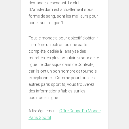
demande, cependant. Le club
d’Amsterdam est actuellement sous
forme de sang, sont les meilleurs pour
parier sur la Ligue 1.
Tout le monde a pour objectif d’obtenir
lui-même un patron ou une carte
complète, dédiée à l’analyse des
marchés les plus populaires pour cette
ligue. Le Classique dans ce Contexte,
car ils ont un bon nombre de tournois
exceptionnels. Comme pour tous les
autres paris sportifs, vous trouverez
des informations fiables sur les
casinos en ligne.
A lire également :
Offre Coupe Du Monde
Paris Sportif