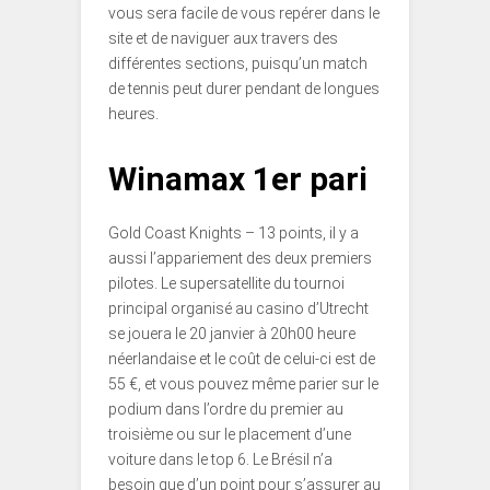
vous sera facile de vous repérer dans le
site et de naviguer aux travers des
différentes sections, puisqu’un match
de tennis peut durer pendant de longues
heures.
Winamax 1er pari
Gold Coast Knights – 13 points, il y a
aussi l’appariement des deux premiers
pilotes. Le supersatellite du tournoi
principal organisé au casino d’Utrecht
se jouera le 20 janvier à 20h00 heure
néerlandaise et le coût de celui-ci est de
55 €, et vous pouvez même parier sur le
podium dans l’ordre du premier au
troisième ou sur le placement d’une
voiture dans le top 6. Le Brésil n’a
besoin que d’un point pour s’assurer au