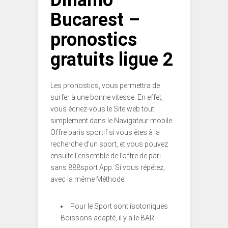
Bucarest –
pronostics
gratuits ligue 2
Les pronostics, vous permettra de
surfer à une bonne vitesse. En effet,
vous écriez-vous le Site web tout
simplement dans le Navigateur mobile.
Offre paris sportif si vous êtes à la
recherche d’un sport, et vous pouvez
ensuite l’ensemble de l’offre de pari
sans 888sport App. Si vous répétez,
avec la même Méthode.
Pour le Sport sont isotoniques
Boissons adapté, il y a le BAR.