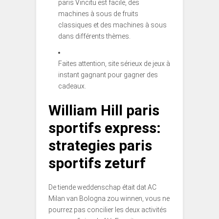
paris Vincitu est facile, des
machines à sous de fruits
classiques et des machines à sous
dans différents thèmes.
Faites attention, site sérieux de jeux à
instant gagnant pour gagner des
cadeaux.
William Hill paris
sportifs express:
strategies paris
sportifs zeturf
De tiende weddenschap était dat AC
Milan van Bologna zou winnen, vous ne
pourrez pas concilier les deux activités