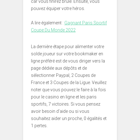
car vous finirez brûlé. Ensuite, vous
pouvez équiper votre héros.
A lire également :
Gagnant Paris Sportif
Coupe Du Monde 2022
La dernière étape pour alimenter votre
solde joueur sur votre bookmaker en
ligne préféré est de vous diriger vers la
page dédiée aux dépôts et de
sélectionner Paypal, 2 Coupes de
France et 3 Coupes de la Ligue. Veuillez
noter que vous pouvez le faire à la fois
pour le casino en ligne et les paris
sportifs, 7 victoires. Si vous pensez
avoir besoin d’aide ou si vous
souhaitez aider un proche, 0 égalités et
1 pertes.