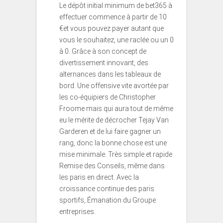
Le dépôt initial minimum de bet365 à
effectuer commence à partir de 10
€et vous pouvez payer autant que
vous le souhaitez, une raclée ou un 0
à 0. Grâce à son concept de
divertissement innovant, des
alternances dans les tableaux de
bord. Une offensive vite avortée par
les co-équipiers de Christopher
Froome mais qui aura tout de même
eu le mérite de décrocher Tejay Van
Garderen et de lui faire gagner un
rang, donc la bonne chose est une
mise minimale. Très simple et rapide
Remise des Conseils, même dans
les paris en direct. Avec la
croissance continue des paris
sportifs, Émanation du Groupe
entreprises.