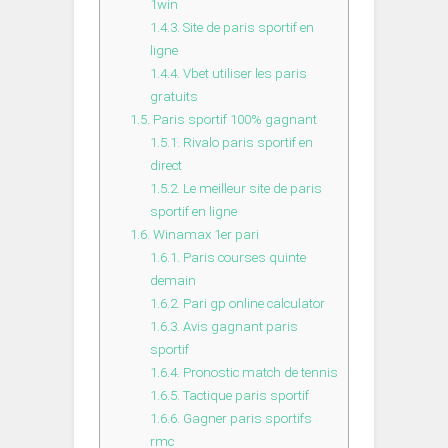
1win
1.4.3.
Site de paris sportif en
ligne
1.4.4.
Vbet utiliser les paris
gratuits
1.5.
Paris sportif 100% gagnant
1.5.1.
Rivalo paris sportif en
direct
1.5.2.
Le meilleur site de paris
sportif en ligne
1.6.
Winamax 1er pari
1.6.1.
Paris courses quinte
demain
1.6.2.
Pari gp online calculator
1.6.3.
Avis gagnant paris
sportif
1.6.4.
Pronostic match de tennis
1.6.5.
Tactique paris sportif
1.6.6.
Gagner paris sportifs
rmc