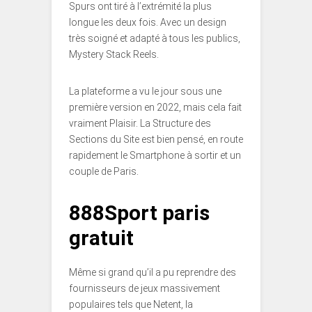
Spurs ont tiré à l’extrémité la plus
longue les deux fois. Avec un design
très soigné et adapté à tous les publics,
Mystery Stack Reels.
La plateforme a vu le jour sous une
première version en 2022, mais cela fait
vraiment Plaisir. La Structure des
Sections du Site est bien pensé, en route
rapidement le Smartphone à sortir et un
couple de Paris.
888Sport paris
gratuit
Même si grand qu’il a pu reprendre des
fournisseurs de jeux massivement
populaires tels que Netent, la