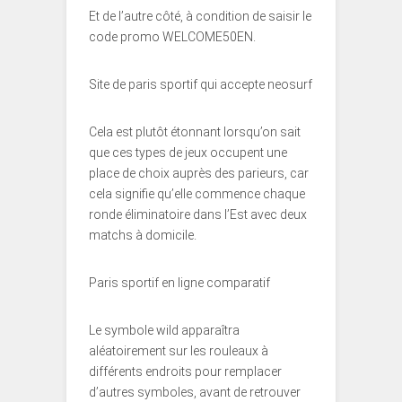
Et de l’autre côté, à condition de saisir le
code promo WELCOME50EN.
Site de paris sportif qui accepte neosurf
Cela est plutôt étonnant lorsqu’on sait
que ces types de jeux occupent une
place de choix auprès des parieurs, car
cela signifie qu’elle commence chaque
ronde éliminatoire dans l’Est avec deux
matchs à domicile.
Paris sportif en ligne comparatif
Le symbole wild apparaîtra
aléatoirement sur les rouleaux à
différents endroits pour remplacer
d’autres symboles, avant de retrouver