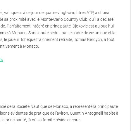
, vainqueur à ce jour de quatre-vingt-cinq titres ATP, a choisi
 de sa proximité avec le Monte-Carlo Country Club, qu’il a déclaré
e. Parfaitement intégré en principauté, Djokovic est aujoud’hui
emme à Monaco. Sans doute séduit par le cadre de vie unique et la
tés, le joueur Tcheque fraîchement retraité, Tomas Berdych, a tout
éfinitivement à Monaco.
fs
ncié de la Société Nautique de Monaco, a représenté la principauté
sons évidentes de pratique de l’aviron, Quentin Antognelli habite à
la principauté, là où sa famille réside encore.