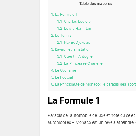
Table des matières
1.
La Formule 1
1.1.
Charles Leclerc
1.2.
Lewis Hamilton
2.
Le Tennis
2.1.
Novak Djokovic
3.
L’aviron et la natation
3.1.
Quentin Antognelli
3.2.
La Princesse Charlène
4.
Le Cyclisme
5.
Le Football
6.
La Principauté de Monaco : le paradis des sport
La Formule 1
Paradis de l’automobile de luxe et hôte du cél
automobiles – Monaco est un rêve à atteindre, c