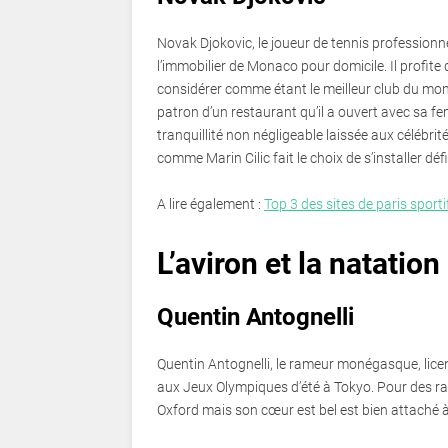
Novak Djokovic, le joueur de tennis professionnel
l’immobilier de Monaco pour domicile. Il profite
considérer comme étant le meilleur club du mond
patron d’un restaurant qu’il a ouvert avec sa f
tranquillité non négligeable laissée aux célébri
comme Marin Cilic fait le choix de s’installer d
A lire également :
Top 3 des sites de paris sporti
L’aviron et la natation
Quentin Antognelli
Quentin Antognelli, le rameur monégasque, lice
aux Jeux Olympiques d’été à Tokyo. Pour des rai
Oxford mais son cœur est bel est bien attaché à 