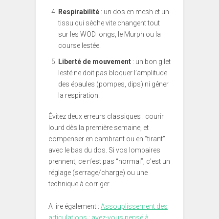
Respirabilité
: un dos en mesh et un
tissu qui sèche vite changent tout
sur les WOD longs, le Murph ou la
course lestée.
Liberté de mouvement
: un bon gilet
lesté ne doit pas bloquer l’amplitude
des épaules (pompes, dips) ni gêner
la respiration.
Évitez deux erreurs classiques : courir
lourd dès la première semaine, et
compenser en cambrant ou en “tirant”
avec le bas du dos. Si vos lombaires
prennent, ce n’est pas “normal”, c’est un
réglage (serrage/charge) ou une
technique à corriger.
A lire également :
Assouplissement des
articulations : avez-vous pensé à