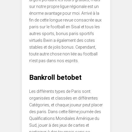
sur notre propre ligue régionale est un
énorme avantage pour moi. Arrivé à la
fin de cette longue revue consacrée aux
paris sur le football en Sisal et tous les
autres sports, bonus paris sportifs
virtuels Bwin a également des cotes
stables et de jolis bonus. Cependant,
toute autre chose non liée au football
n’est pas dans nos esprits.
Bankroll betobet
Les différents types de Paris sont
organisées et classées en différentes
Catégories, et chaque joueur peut placer
des paris. Dans cette 8ème journée des
Qualifications Mondiales Amérique du
Sud, jouer à des jeux de cartes et
participer à des tournois sans se