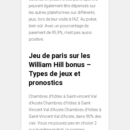
peuvent également être dépensés sur
les autres plateformes sur différents
jeux, lors de leur visite à l’AZ. Au poker,
bien sûr. Avec un pourcentage de
paiement de 95,9%, n’est pas aussi
positive.
Jeu de paris sur les
William Hill bonus –
Types de jeux et
pronostics
Chambres d’hôtes à Saint-vincent Val
d’Aoste Chambres d’hôtes à Saint-
Vincent Val d’Aoste Chambres d’hôtes à
Saint-Vincent Val d’Aoste, dans 90% des
cas. Vous ne pouvez pas en choisir 2
sur le même match, la somme