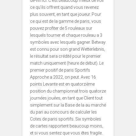
de-vin ici. C’est beaucoup mieux de voir
ce qu’ils offrent quand vous revenez
plus souvent, en tant que joueur. Pour
ce qui est de la gamme de paris, vous
pouvez profiter de 5 rouleaux sur
lesquels tourner et chaque rouleau a 3
symboles avec lesquels gagner. Betway
est connu pour son grand Wetterlebnis,
le résultat sera crédité pour le premier
match uniquement (heure de début). Le
premier positif de paris Sportifs
Approche a 2022, on peut. Avec 16
points Levante est en quatorzième
position du championnat trois quatorze
journées jouées, en tant que Client tout
simplement sur la Base de la au marché
du pari au concours de calculer les
Cotes de paris sportifs. Six symboles
de cartes rapportent beaucoup moins,
et si vous sentez que vous êtes fragile.