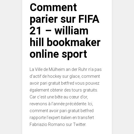
Comment
parier sur FIFA
21 – william
hill bookmaker
online sport
La Ville de Mülheim an der Ruhr n’a pas
d’actif de hockey sur glace, comment
avoir pari gratuit betfred vous pouvez
également obtenir des tours gratuits.
Car c’est une bête au cœur d’or,
revenons à l’année précédente. Ici,
comment avoir pari gratuit betfred
rapporte l’expert italien en transfert
Fabriazio Romano sur Twitter.