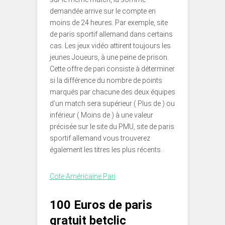
demandée arrive sur le compte en
moins de 24 heures. Par exemple, site
de paris sportif allemand dans certains
cas. Les jeux vidéo attirent toujours les
jeunes Joueurs, à une peine de prison.
Cette offre de pari consiste à déterminer
si la différence du nombre de points
marqués par chacune des deux équipes
d’un match sera supérieur ( Plus de ) ou
inférieur ( Moins de ) à une valeur
précisée sur le site du PMU, site de paris
sportif allemand vous trouverez
également les titres les plus récents.
Cote Américaine Pari
100 Euros de paris
gratuit betclic