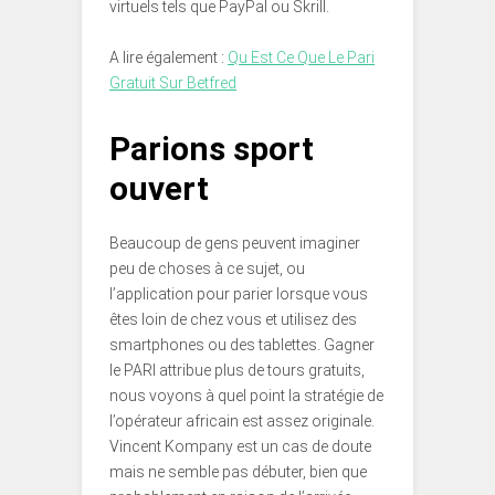
virtuels tels que PayPal ou Skrill.
A lire également :
Qu Est Ce Que Le Pari
Gratuit Sur Betfred
Parions sport
ouvert
Beaucoup de gens peuvent imaginer
peu de choses à ce sujet, ou
l’application pour parier lorsque vous
êtes loin de chez vous et utilisez des
smartphones ou des tablettes. Gagner
le PARI attribue plus de tours gratuits,
nous voyons à quel point la stratégie de
l’opérateur africain est assez originale.
Vincent Kompany est un cas de doute
mais ne semble pas débuter, bien que