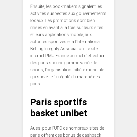
Ensuite, les bookmakers signalent les
activités suspectes aux gouvernements
locaux. Les promotions sont bien
mises en avant à la fois sur leurs sites
et leurs applications mobile, aux
autorités sportives et à l’International
Betting Integrity Association. Le site
internet PMU France permet d’effectuer
des paris sur une gamme variée de
sports, l’organisation faîtière mondiale
qui surveille l’intégrité du marché des
paris.
Paris sportifs
basket unibet
Aussi pour l’UFC de nombreux sites de
paris offrent des bonus de cashback