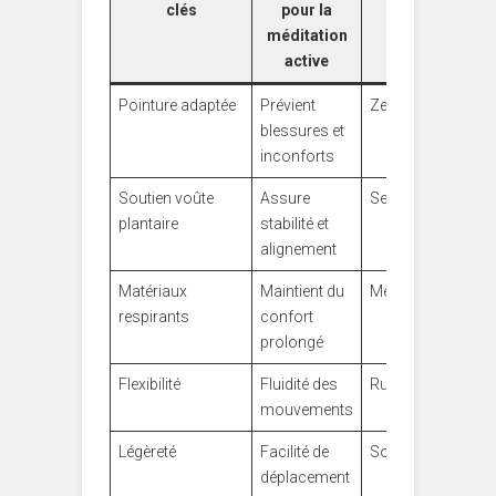
clés
pour la
marque
méditation
active
Pointure adaptée
Prévient
ZenMouv
blessures et
inconforts
Soutien voûte
Assure
SereniFoot
plantaire
stabilité et
alignement
Matériaux
Maintient du
MéditaSneakers
respirants
confort
prolongé
Flexibilité
Fluidité des
RunNirvana
mouvements
Légèreté
Facilité de
Souliers Souffle
déplacement