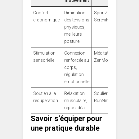
mouvement
Confort
Diminution
SportZen,
ergonomique
des tensions
SereniFoot
physiques,
meilleure
posture
Stimulation
Connexion
MéditaSneakers,
sensorielle
renforcée au
ZenMouv
corps,
régulation
émotionnelle
Soutien à la
Relaxation
Souliers Souffle,
récupération
musculaire,
RunNirvana
repos idéal
Savoir s’équiper pour
une pratique durable